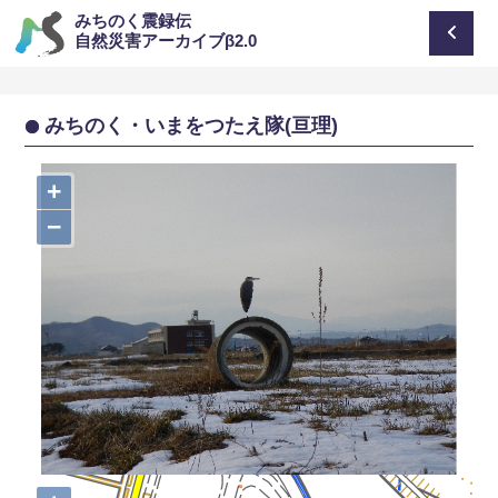
みちのく震録伝
自然災害アーカイブβ2.0
みちのく・いまをつたえ隊(亘理)
+
−