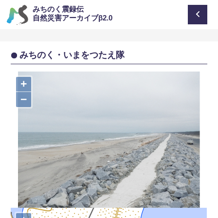
みちのく震録伝
自然災害アーカイブβ2.0
みちのく・いまをつたえ隊
+
−