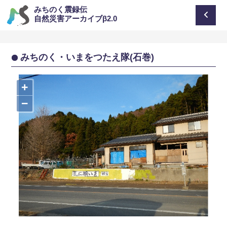
みちのく震録伝
自然災害アーカイブβ2.0
みちのく・いまをつたえ隊(石巻)
+
−