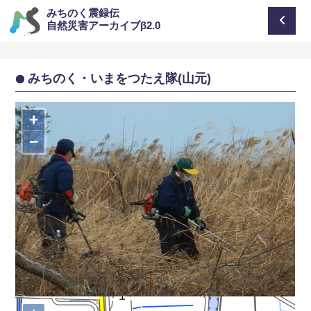
みちのく震録伝
自然災害アーカイブβ2.0
みちのく・いまをつたえ隊(山元)
+
−