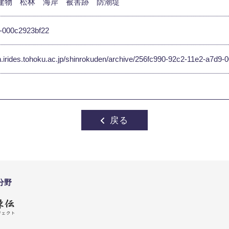
建物
松林
海岸
被害跡
防潮堤
-000c2923bf22
en.irides.tohoku.ac.jp/shinrokuden/archive/256fc990-92c2-11e2-a7d
戻る
分野