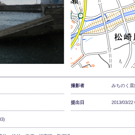
撮影者
みちのく震
提出日
2013/03/22 
03)