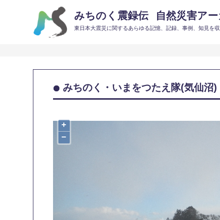
みちのく震録伝
自然災害アーカ
東日本大震災に関するあらゆる記憶、記録、事例、知見を
みちのく・いまをつたえ隊(気仙沼)
+
−