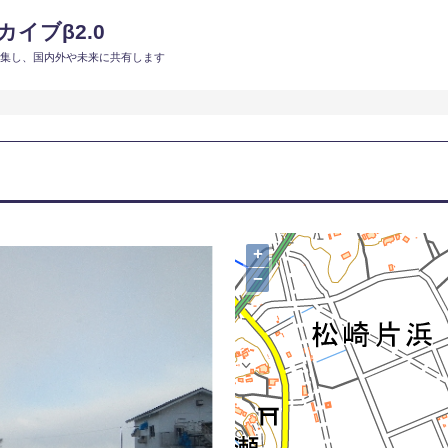
イブβ2.0
収集し、国内外や未来に共有します
+
−