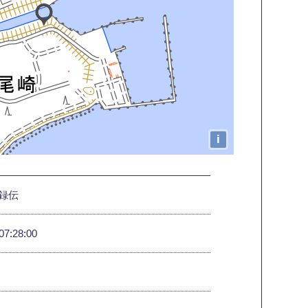
i
録伝
07:28:00