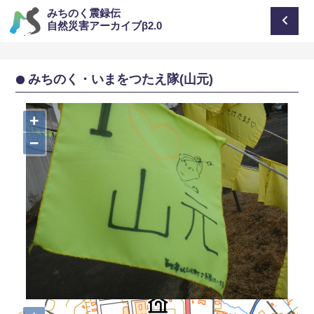
みちのく震録伝
自然災害アーカイブβ2.0
みちのく・いまをつたえ隊(山元)
+
−