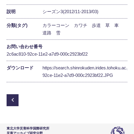
説明
シーズン3(2012/11-2013/03)
分類(タグ)
カラーコーン
カワチ
歩道
草
車
道路
雪
お問い合わせ番号
2c6ac810-92ce-11e2-a7d9-000c2923bf22
ダウンロード
https://search.shinrokuden.irides.tohoku.ac.jp
92ce-11e2-a7d9-000c2923bf22.JPG
東北大学災害科学国際研究所
災害アーカイブ研究分野