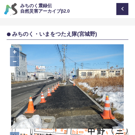
みちのく震録伝
自然災害アーカイブβ2.0
みちのく・いまをつたえ隊(宮城野)
+
−