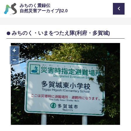
みちのく震録伝
自然災害アーカイブβ2.0
みちのく・いまをつたえ隊(利府・多賀城)
+
−