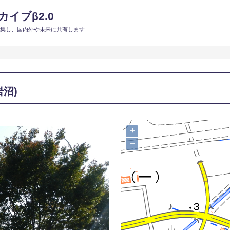
イブβ2.0
収集し、国内外や未来に共有します
沼)
+
−