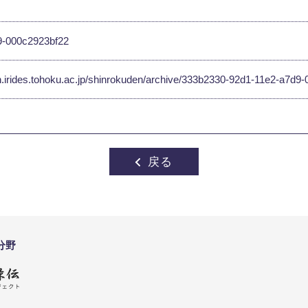
9-000c2923bf22
en.irides.tohoku.ac.jp/shinrokuden/archive/333b2330-92d1-11e2-a7d
戻る
分野