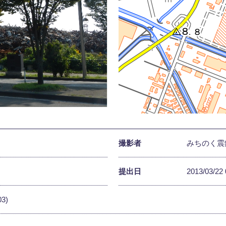
撮影者
みちのく震
提出日
2013/03/22 
03)