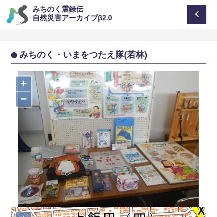
みちのく震録伝
自然災害アーカイブβ2.0
みちのく・いまをつたえ隊(若林)
+
−