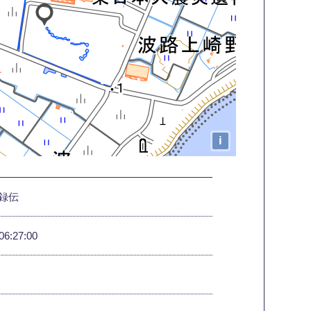
i
録伝
06:27:00