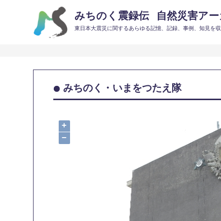
みちのく震録伝
自然災害アーカ
東日本大震災に関するあらゆる記憶、記録、事例、知見を
みちのく・いまをつたえ隊
+
−