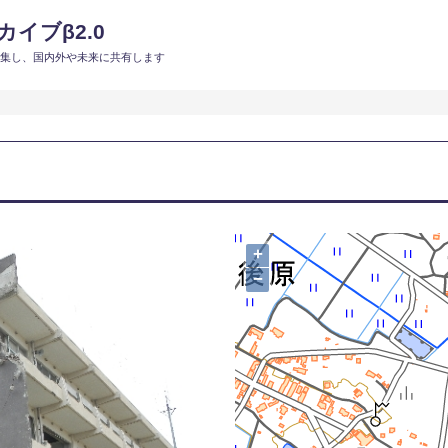
イブβ2.0
収集し、国内外や未来に共有します
+
−