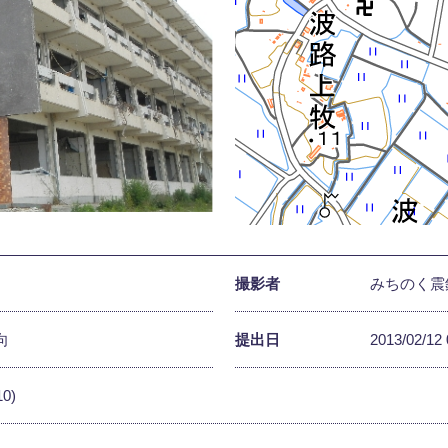
撮影者
みちのく震
向
提出日
2013/02/12 
10)