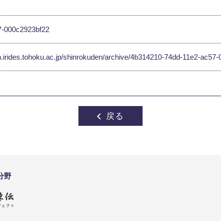
7-000c2923bf22
en.irides.tohoku.ac.jp/shinrokuden/archive/4b314210-74dd-11e2-ac5
戻る
分野