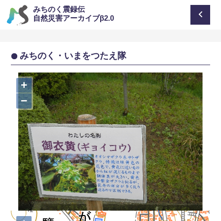
みちのく震録伝
自然災害アーカイブβ2.0
みちのく・いまをつたえ隊
+
−