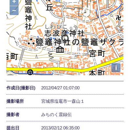
+
−
i
作成日(撮影日)
2012/04/27 01:07:00
撮影場所
宮城県塩竈市一森山１
撮影者
みちのく震録伝
提出日
2013/02/12 06:35:00