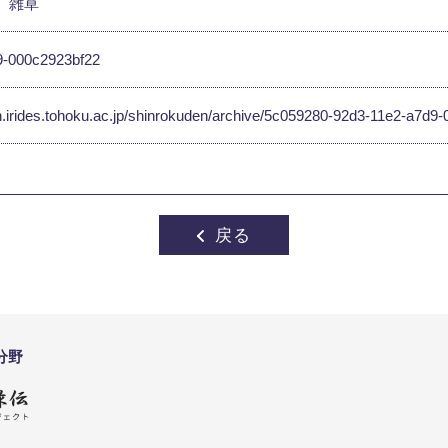
雑草
9-000c2923bf22
en.irides.tohoku.ac.jp/shinrokuden/archive/5c059280-92d3-11e2-a7d
戻る
分野