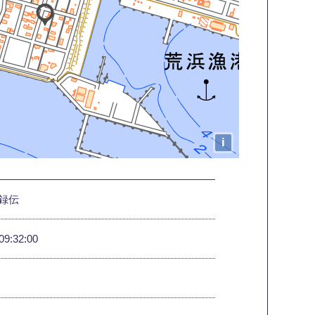
i
録伝
09:32:00