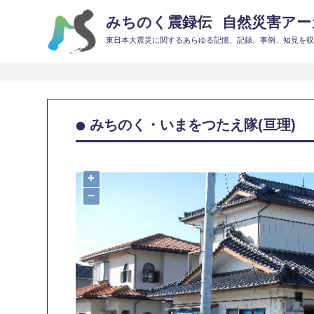
みちのく震録伝
自然災害アーカ
東日本大震災に関するあらゆる記憶、記録、事例、知見を
みちのく・いまをつたえ隊(亘理)
+
−