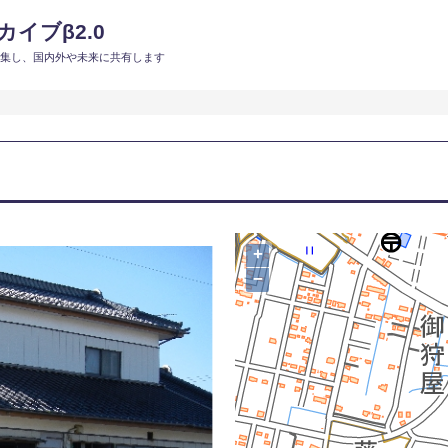
イブβ2.0
収集し、国内外や未来に共有します
+
−