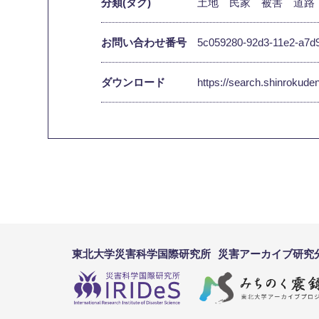
分類(タグ)
土地
民家
被害
道路
お問い合わせ番号
5c059280-92d3-11e2-a7d
ダウンロード
https://search.shinrokud
東北大学災害科学国際研究所
災害アーカイブ研究