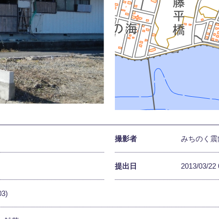
撮影者
みちのく震
提出日
2013/03/22 
03)