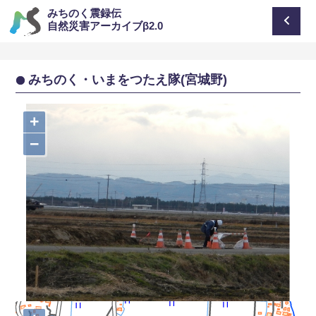
みちのく震録伝
自然災害アーカイブβ2.0
みちのく・いまをつたえ隊(宮城野)
+
−