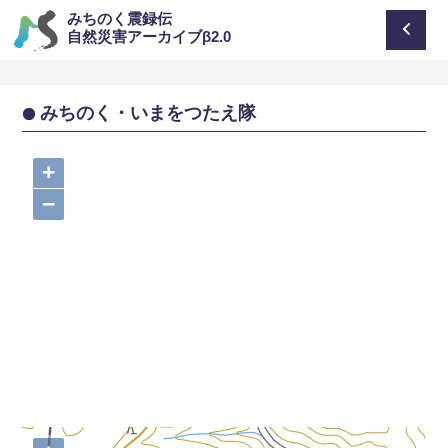
みちのく震録伝
自然災害アーカイブβ2.0
みちのく・いまをつたえ隊
+
−