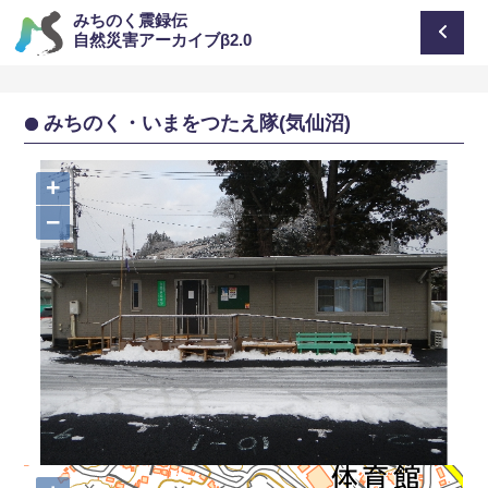
みちのく震録伝
自然災害アーカイブβ2.0
みちのく・いまをつたえ隊(気仙沼)
+
−