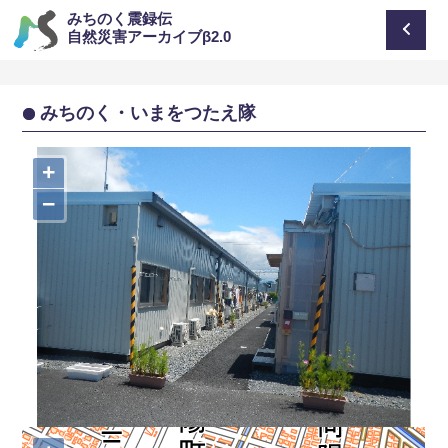
みちのく震録伝
自然災害アーカイブβ2.0
みちのく・いまをつたえ隊
+
−