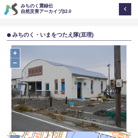
みちのく震録伝
自然災害アーカイブβ2.0
みちのく・いまをつたえ隊(亘理)
+
−