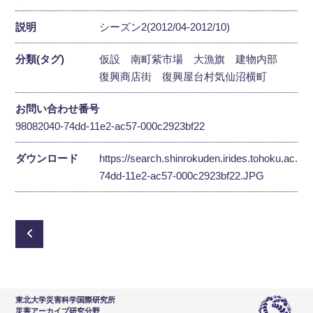
説明
シーズン2(2012/04-2012/10)
分類(タグ)
仮設
南町紫市場
大漁旗
建物内部
復興商店街
復興屋台村気仙沼横町
お問い合わせ番号
98082040-74dd-11e2-ac57-000c2923bf22
ダウンロード
https://search.shinrokuden.irides.tohoku.ac.jp
74dd-11e2-ac57-000c2923bf22.JPG
東北大学災害科学国際研究所
災害アーカイブ研究分野