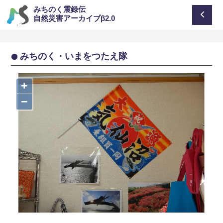
みちのく震録伝
自然災害アーカイブβ2.0
みちのく・いまをつたえ隊
+
−