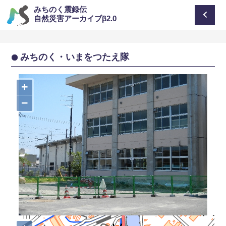
みちのく震録伝
自然災害アーカイブβ2.0
みちのく・いまをつたえ隊
+
−