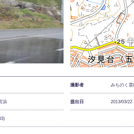
撮影者
みちのく震
宮浜
提出日
2013/03/22 
03)