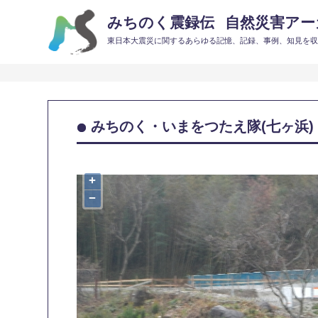
みちのく震録伝
自然災害アーカ
東日本大震災に関するあらゆる記憶、記録、事例、知見を
みちのく・いまをつたえ隊(七ヶ浜)
+
−