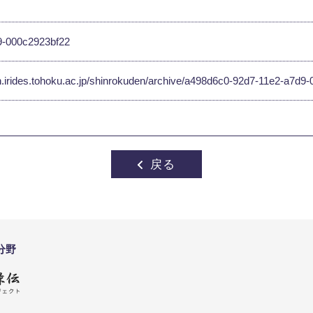
9-000c2923bf22
en.irides.tohoku.ac.jp/shinrokuden/archive/a498d6c0-92d7-11e2-a7d
戻る
分野