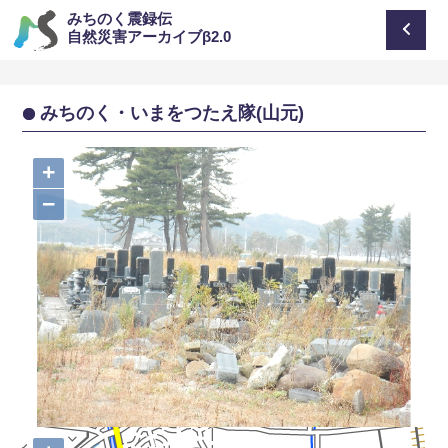
みちのく震録伝
自然災害アーカイブβ2.0
みちのく・いまをつたえ隊(山元)
+
−