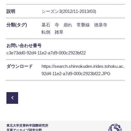
説明
シーズン3(2012/11-2013/03)
分類(タグ)
墓石
寺
崩れ
常磐線
徳泉寺
転倒
雑草
お問い合わせ番号
c3e73dd0-92d4-11e2-a7d9-000c2923bf22
ダウンロード
https://search.shinrokuden.irides.tohoku.ac.jp
92d4-11e2-a7d9-000c2923bf22.JPG
東北大学災害科学国際研究所
災害アーカイブ研究分野