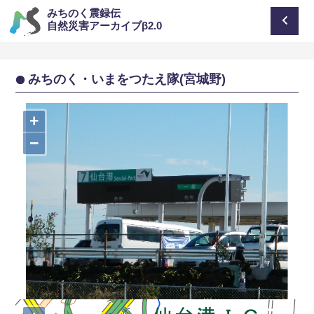
みちのく震録伝
自然災害アーカイブβ2.0
みちのく・いまをつたえ隊(宮城野)
+
−