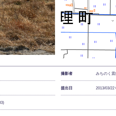
撮影者
みちのく震
提出日
2013/03/22 
03)