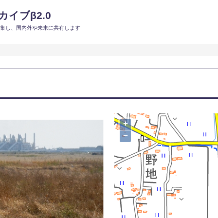
イブβ2.0
収集し、国内外や未来に共有します
+
−