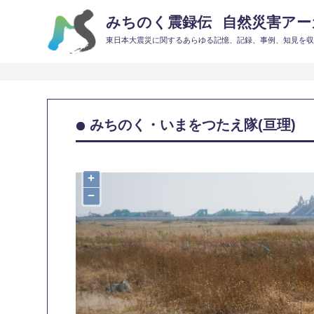
みちのく震録伝
自然災害アーカ
東日本大震災に関するあらゆる記憶、記録、事例、知見を
みちのく・いまをつたえ隊(亘理)
+
−