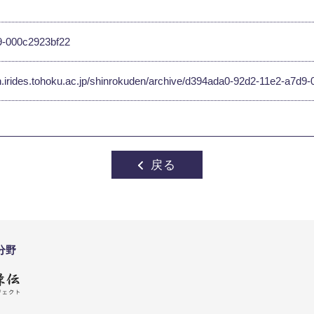
9-000c2923bf22
en.irides.tohoku.ac.jp/shinrokuden/archive/d394ada0-92d2-11e2-a7d
戻る
分野