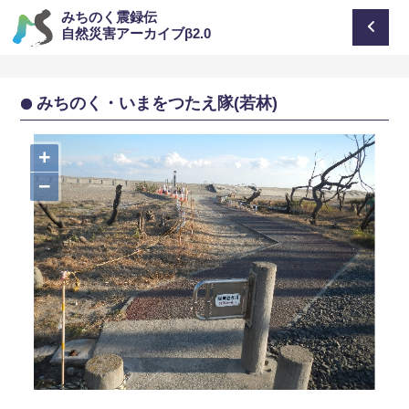
みちのく震録伝
自然災害アーカイブβ2.0
みちのく・いまをつたえ隊(若林)
+
−