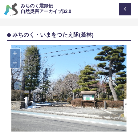
みちのく震録伝
自然災害アーカイブβ2.0
みちのく・いまをつたえ隊(若林)
+
−