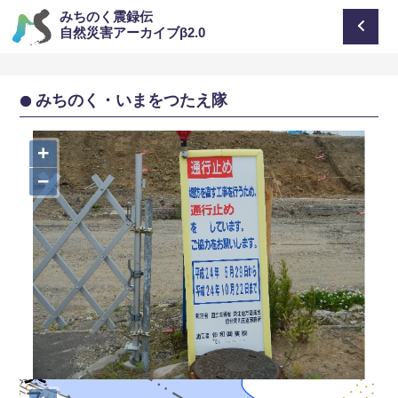
みちのく震録伝
自然災害アーカイブβ2.0
みちのく・いまをつたえ隊
+
−