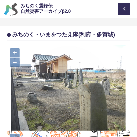
みちのく震録伝
自然災害アーカイブβ2.0
みちのく・いまをつたえ隊(利府・多賀城)
+
−