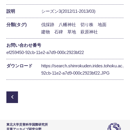
説明
シーズン3(2012/11-2013/03)
分類(タグ)
伐採跡
八幡神社
切り株
地面
建物
石碑
草地
萩原神社
お問い合わせ番号
ef259450-92cb-11e2-a7d9-000c2923bf22
ダウンロード
https://search.shinrokuden.irides.tohoku.ac.jp
92cb-11e2-a7d9-000c2923bf22.JPG
東北大学災害科学国際研究所
災害アーカイブ研究分野