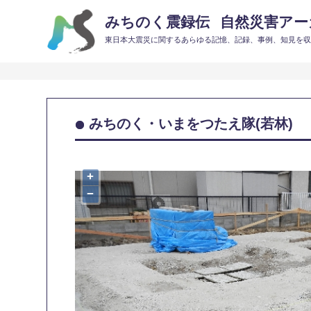
みちのく震録伝
自然災害アーカ
東日本大震災に関するあらゆる記憶、記録、事例、知見を
みちのく・いまをつたえ隊(若林)
+
−