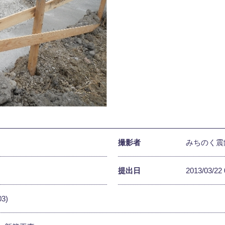
撮影者
みちのく震
提出日
2013/03/22 
03)