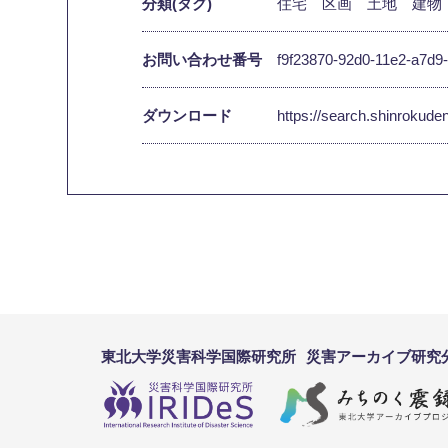
分類(タグ)
住宅
区画
土地
建物
お問い合わせ番号
f9f23870-92d0-11e2-a7d9
ダウンロード
https://search.shinrokud
東北大学災害科学国際研究所
災害アーカイブ研究