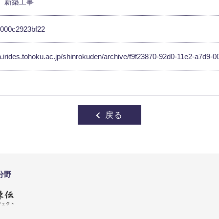
新築工事
-000c2923bf22
en.irides.tohoku.ac.jp/shinrokuden/archive/f9f23870-92d0-11e2-a7d9
戻る
分野