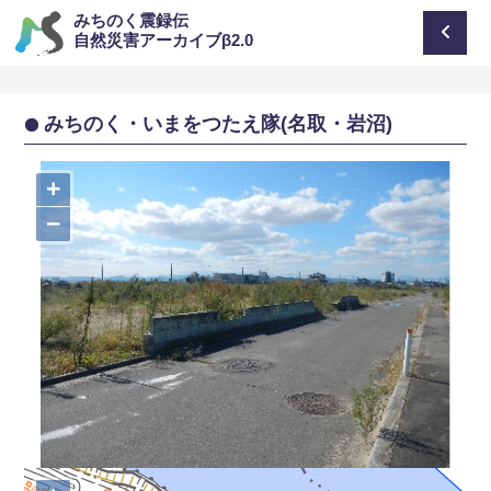
みちのく震録伝
自然災害アーカイブβ2.0
みちのく・いまをつたえ隊(名取・岩沼)
+
−